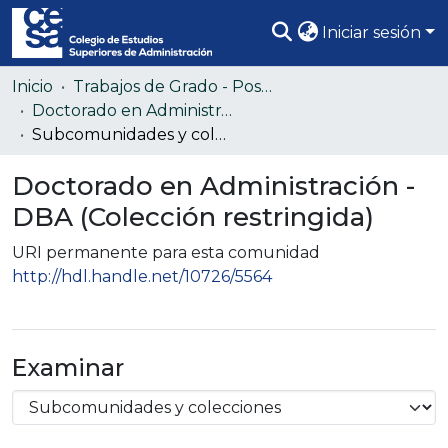
Iniciar sesión
Comunidades
Inicio
Trabajos de Grado - Posgrado
Doctorado en Administración - DBA (Colección restringida)
Todo DSpace
Subcomunidades y colecciones
Estadísticas
Doctorado en Administración -
DBA (Colección restringida)
URI permanente para esta comunidad
http://hdl.handle.net/10726/5564
Examinar