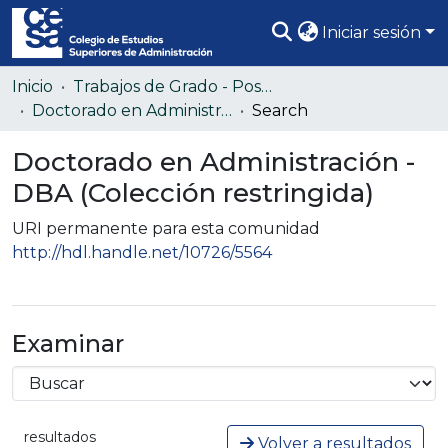
Iniciar sesión
Comunidades
Inicio
Trabajos de Grado - Posgrado
Doctorado en Administración - DBA (Colección restringida)
Search
Todo DSpace
Doctorado en Administración -
Estadísticas
DBA (Colección restringida)
URI permanente para esta comunidad
http://hdl.handle.net/10726/5564
Examinar
resultados
Volver a resultados