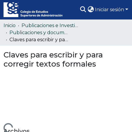
Iniciar sesión
Comunidades
Inicio
Publicaciones e Investigación
Publicaciones y documentos de la comunidad académica
Todo DSpace
Claves para escribir y para corregir textos formales
Estadísticas
Claves para escribir y para
corregir textos formales
Archivos