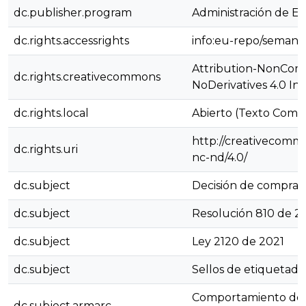
dc.publisher.program
Administración de E
dc.rights.accessrights
info:eu-repo/semant
Attribution-NonCom
dc.rights.creativecommons
NoDerivatives 4.0 In
dc.rights.local
Abierto (Texto Comp
http://creativecommo
dc.rights.uri
nc-nd/4.0/
dc.subject
Decisión de compra
dc.subject
Resolución 810 de 2
dc.subject
Ley 2120 de 2021
dc.subject
Sellos de etiquetado
Comportamiento del
dc.subject.armarc