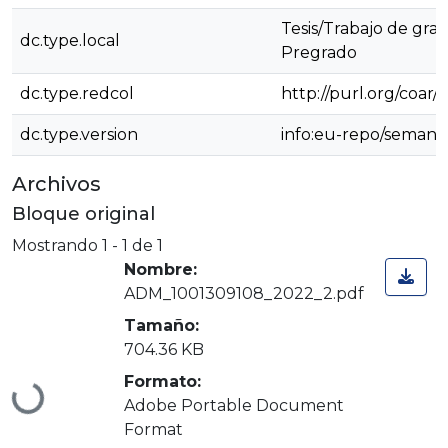
Tesis/Trabajo de grad
dc.type.local
Pregrado
dc.type.redcol
http://purl.org/coar
dc.type.version
info:eu-repo/semant
Archivos
Bloque original
Mostrando
1 - 1 de 1
Nombre:
ADM_1001309108_2022_2.pdf
Tamaño:
704.36 KB
Formato:
Cargando...
Adobe Portable Document
Format