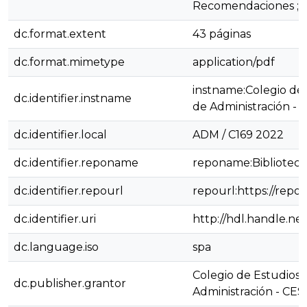
Recomendaciones ; R
dc.format.extent
43 páginas
dc.format.mimetype
application/pdf
instname:Colegio de 
dc.identifier.instname
de Administración - 
dc.identifier.local
ADM / C169 2022
dc.identifier.reponame
reponame:Biblioteca 
dc.identifier.repourl
repourl:https://repos
dc.identifier.uri
http://hdl.handle.ne
dc.language.iso
spa
Colegio de Estudios 
dc.publisher.grantor
Administración - CES