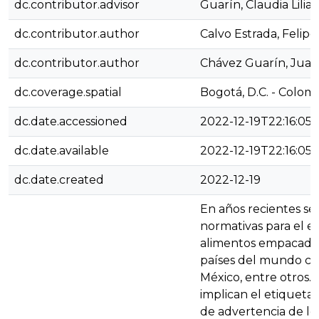
dc.contributor.advisor
Guarín, Claudia Lilia
dc.contributor.author
Calvo Estrada, Felipe
dc.contributor.author
Chávez Guarín, Juan
dc.coverage.spatial
Bogotá, D.C. - Colom
dc.date.accessioned
2022-12-19T22:16:05
dc.date.available
2022-12-19T22:16:05
dc.date.created
2022-12-19
En años recientes s
normativas para el e
alimentos empacados
países del mundo co
México, entre otros. 
implican el etiquetad
de advertencia de l