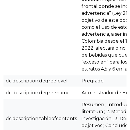
frontal donde se inc
advertencia” (Ley 2120
objetivo de este doc
como el uso de estos
advertencia, a ser 
Colombia desde el 16
2022, afectará o no 
de bebidas que cuent
“exceso en” para los
estratos 4,5 y 6 en l
dc.description.degreelevel
Pregrado
dc.description.degreename
Administrador de Em
Resumen ; Introducció
literatura ; 2. Metodo
dc.description.tableofcontents
investigación ; 3. Des
objetivos ; Conclusion