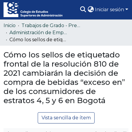
Iniciar sesión
Comunidades
Inicio
Trabajos de Grado - Pregrado
Administración de Empresas
Todo DSpace
Cómo los sellos de etiquetado frontal de la resolución 810 de 2021 cambiarán la decisión de compra de bebidas “exceso en” de los consumidores de estratos 4, 5 y 6 en Bogotá
Estadísticas
Cómo los sellos de etiquetado
frontal de la resolución 810 de
2021 cambiarán la decisión de
compra de bebidas “exceso en”
de los consumidores de
estratos 4, 5 y 6 en Bogotá
Vista sencilla de ítem