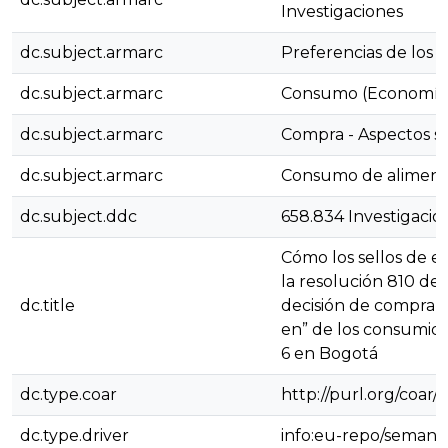
Investigaciones
dc.subject.armarc
Preferencias de los
dc.subject.armarc
Consumo (Economía
dc.subject.armarc
Compra - Aspectos s
dc.subject.armarc
Consumo de aliment
dc.subject.ddc
658.834 Investigaci
Cómo los sellos de e
la resolución 810 de
dc.title
decisión de compra 
en” de los consumidor
6 en Bogotá
dc.type.coar
http://purl.org/coar/
dc.type.driver
info:eu-repo/semanti