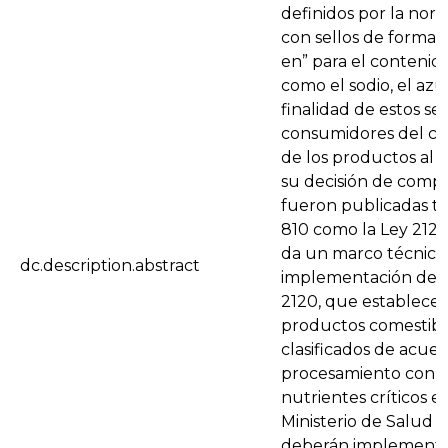
definidos por la nor
con sellos de formato
en” para el contenid
como el sodio, el azúc
finalidad de estos sel
consumidores del co
de los productos al
su decisión de compr
fueron publicadas ta
810 como la Ley 2120
da un marco técnico 
dc.description.abstract
implementación del a
2120, que establece 
productos comestibl
clasificados de acuer
procesamiento con c
nutrientes críticos e
Ministerio de Salud y
deberán implementa