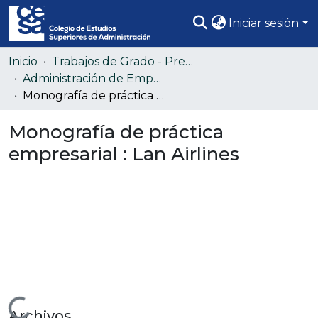
Iniciar sesión
Comunidades
Inicio
Trabajos de Grado - Pregrado
Administración de Empresas (Colección confidencial)
Todo DSpace
Monografía de práctica empresarial : Lan Airlines
Estadísticas
Monografía de práctica
empresarial : Lan Airlines
Archivos