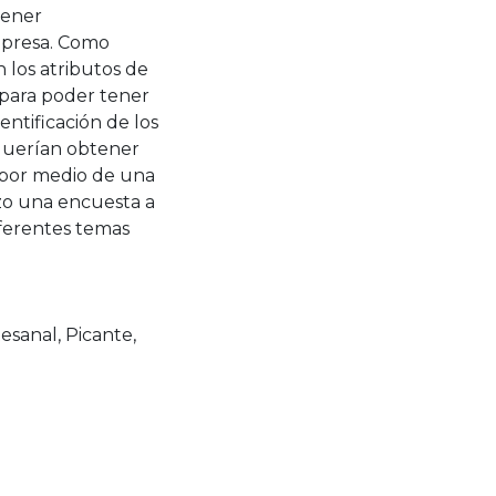
tener
mpresa. Como
 los atributos de
 para poder tener
entificación de los
 querían obtener
o por medio de una
izo una encuesta a
iferentes temas
tesanal
,
Picante
,