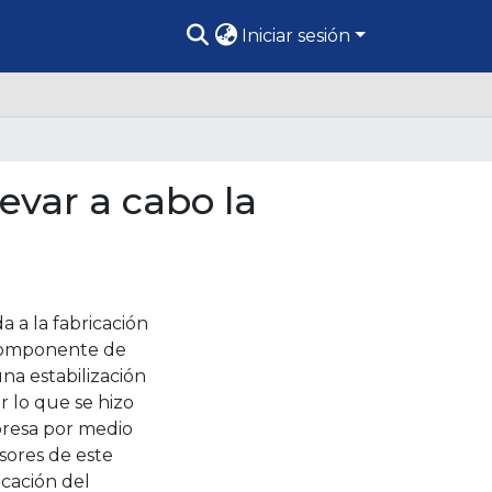
Iniciar sesión
levar a cabo la
 a la fabricación
o componente de
a estabilización
r lo que se hizo
presa por medio
usores de este
icación del