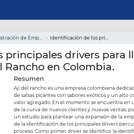
Administración de Empresas
Identificación de los principales drivers para llevar a cabo la expansión de Ají del Rancho en Colombia.
s principales drivers para l
el Rancho en Colombia.
Resumen
Ají del rancho es una empresa colombiana dedicada
de salsas picantes con sabores exóticos y un alt
valor agregado. En el momento se encuentra en un
de la curva de nuevos clientes y nuevas ventas, po
un estudio para plantear una expansión de la em
de la identificación de los principales drivers perc
proceso. Como primer driver se identifico la identif