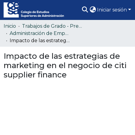
Iniciar sesión
Comunidades
Inicio
Trabajos de Grado - Pregrado
Administración de Empresas (Colección confidencial)
Todo DSpace
Impacto de las estrategias de marketing en el negocio de citi supplier finance
Estadísticas
Impacto de las estrategias de
marketing en el negocio de citi
supplier finance
Cargando...