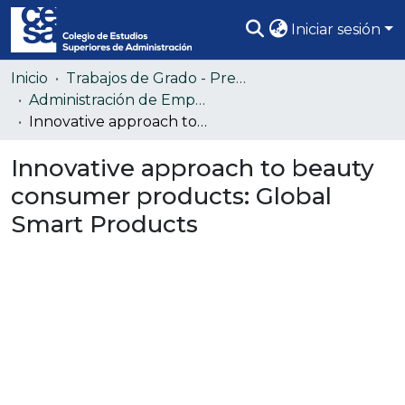
Iniciar sesión
Comunidades
Inicio
Trabajos de Grado - Pregrado
Administración de Empresas (Colección confidencial)
Todo DSpace
Innovative approach to beauty consumer products: Global Smart Products
Estadísticas
Innovative approach to beauty
consumer products: Global
Smart Products