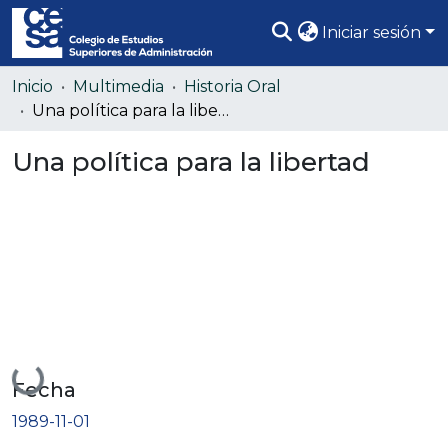
Iniciar sesión
Comunidades
Inicio
Multimedia
Historia Oral
Una política para la libertad
Todo DSpace
Una política para la libertad
Estadísticas
Cargando...
Fecha
1989-11-01