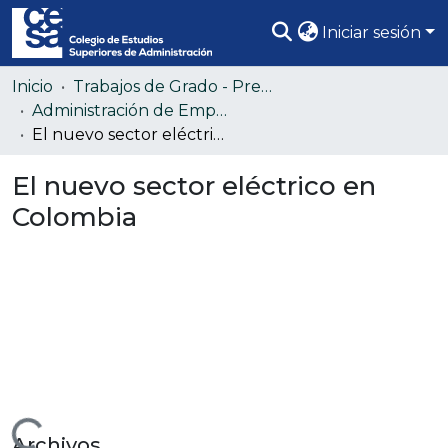
Iniciar sesión
Comunidades
Inicio
Trabajos de Grado - Pregrado
Administración de Empresas (Colección confidencial)
Todo DSpace
El nuevo sector eléctrico en Colombia
Estadísticas
El nuevo sector eléctrico en
Colombia
Archivos