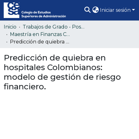
Iniciar sesión
Comunidades
Inicio
Trabajos de Grado - Posgrado
Maestría en Finanzas Corporativas
Todo DSpace
Predicción de quiebra en hospitales Colombianos: modelo de gestión de riesgo financiero.
Estadísticas
Predicción de quiebra en
hospitales Colombianos:
modelo de gestión de riesgo
financiero.