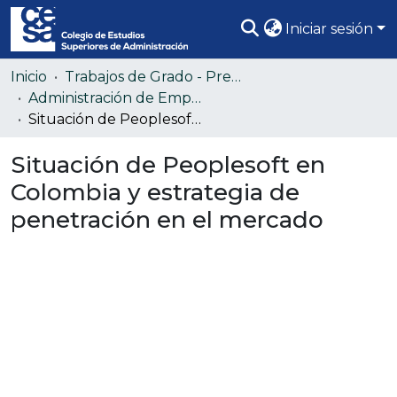
Iniciar sesión
Comunidades
Inicio
Trabajos de Grado - Pregrado
Administración de Empresas (Colección confidencial)
Todo DSpace
Situación de Peoplesoft en Colombia y estrategia de penetración en el mercado
Estadísticas
Situación de Peoplesoft en
Colombia y estrategia de
penetración en el mercado