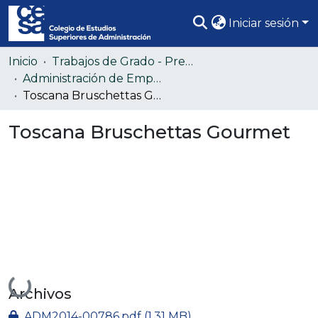
Iniciar sesión
Comunidades
Inicio
Trabajos de Grado - Pregrado
Administración de Empresas (Colección confidencial)
Todo DSpace
Toscana Bruschettas Gourmet
Estadísticas
Toscana Bruschettas Gourmet
Cargando...
Archivos
ADM2014-00786.pdf
(1.31 MB)