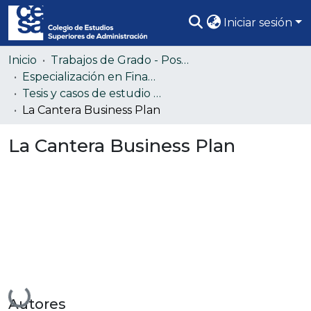
Iniciar sesión
Comunidades
Inicio
Trabajos de Grado - Posgrado
Especialización en Finanzas Corporativas - EFC
Todo DSpace
Tesis y casos de estudio Especialización en Finanzas Corporativas - EFC (Colección confidencial)
La Cantera Business Plan
Estadísticas
La Cantera Business Plan
Cargando...
Autores