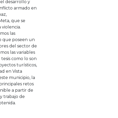
l desarrollo y
nflicto armado en
paz,
Meta, que se
 violencia.
emos las
ado que poseen un
tores del sector de
mos las variables
 tesis como lo son
yectos turísticos,
ad en Vista
ste municipio, la
principales retos
ible a partir de
 y trabajo de
btenida.