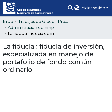
Iniciar sesión
Comunidades
Inicio
Trabajos de Grado - Pregrado
Administración de Empresas (Colección confidencial)
Todo DSpace
La fiducia : fiducia de inversión, especializada en manejo de portafolio de fondo común ordinario
Estadísticas
La fiducia : fiducia de inversión,
especializada en manejo de
portafolio de fondo común
ordinario