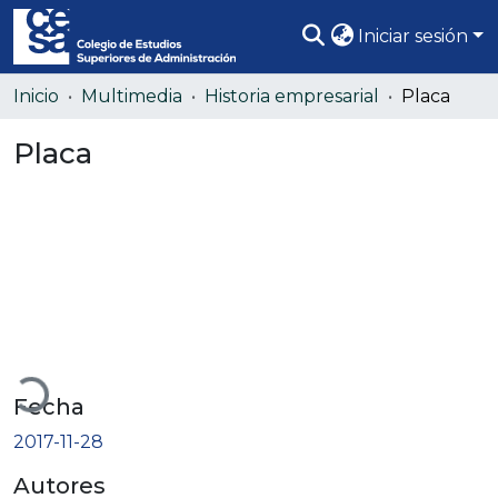
Iniciar sesión
Comunidades
Inicio
Multimedia
Historia empresarial
Placa
Todo DSpace
Placa
Estadísticas
gando...
Fecha
2017-11-28
Autores