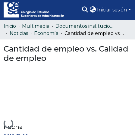
Iniciar sesión
Comunidades
Inicio
Multimedia
Documentos institucionales
Noticias
Economía
Cantidad de empleo vs. Calidad de empleo
Todo DSpace
Cantidad de empleo vs. Calidad
Estadísticas
de empleo
Cargando...
Fecha