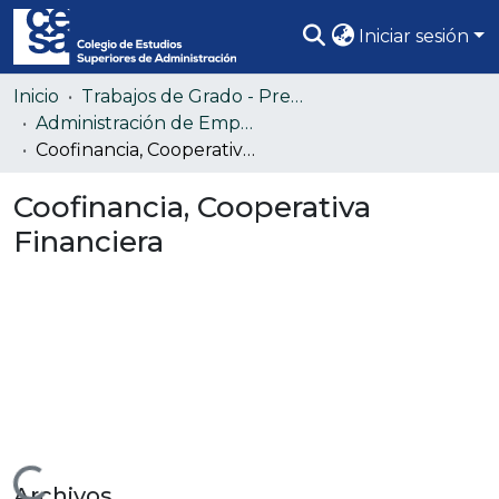
Iniciar sesión
Comunidades
Inicio
Trabajos de Grado - Pregrado
Administración de Empresas (Colección confidencial)
Todo DSpace
Coofinancia, Cooperativa Financiera
Estadísticas
Coofinancia, Cooperativa
Financiera
Archivos