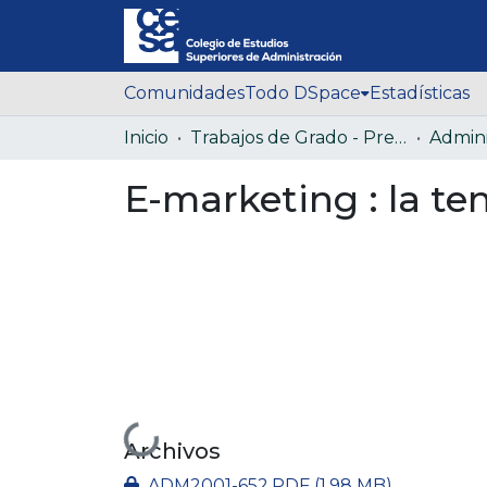
Comunidades
Todo DSpace
Estadísticas
Inicio
Trabajos de Grado - Pregrado
E-marketing : la te
Cargando...
Archivos
ADM2001-652.PDF
(1.98 MB)