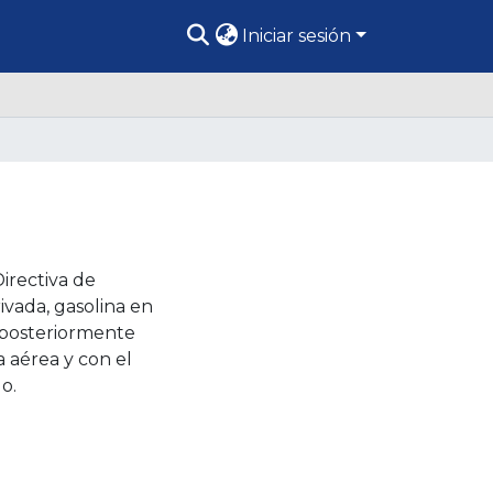
Iniciar sesión
irectiva de
ivada, gasolina en
, posteriormente
ia aérea y con el
o.