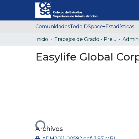
Comunidades
Todo DSpace
Estadísticas
Inicio
Trabajos de Grado - Pregrado
Easylife Global Cor
Cargando...
Archivos
ADM2011-00592.pdf
(1.87 MB)