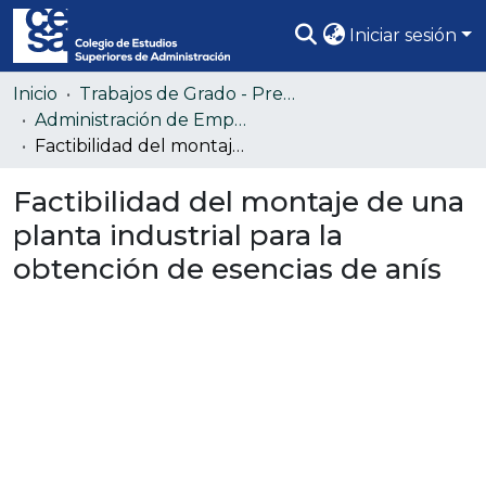
Iniciar sesión
Comunidades
Inicio
Trabajos de Grado - Pregrado
Administración de Empresas (Colección confidencial)
Todo DSpace
Factibilidad del montaje de una planta industrial para la obtención de esencias de anís
Estadísticas
Factibilidad del montaje de una
planta industrial para la
obtención de esencias de anís
Cargando...