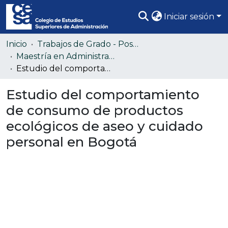
Iniciar sesión
Comunidades
Inicio
Trabajos de Grado - Posgrado
Maestría en Administración de Empresas - MBA
Todo DSpace
Estudio del comportamiento de consumo de productos ecológicos de aseo y cuidado personal en Bogotá
Estadísticas
Estudio del comportamiento
de consumo de productos
ecológicos de aseo y cuidado
personal en Bogotá