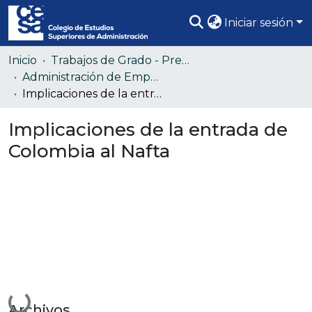
Iniciar sesión
Comunidades
Inicio
Trabajos de Grado - Pregrado
Administración de Empresas (Colección confidencial)
Todo DSpace
Implicaciones de la entrada de Colombia al Nafta
Estadísticas
Implicaciones de la entrada de
Colombia al Nafta
Cargando...
Archivos