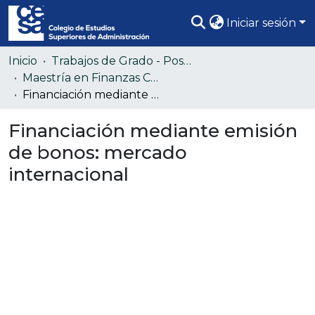
Iniciar sesión
Comunidades
Inicio
Trabajos de Grado - Posgrado
Maestría en Finanzas Corporativas
Todo DSpace
Financiación mediante emisión de bonos: mercado internacional
Estadísticas
Financiación mediante emisión
de bonos: mercado
internacional