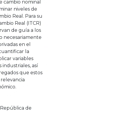
 de cambio nominal
minar niveles de
mbio Real. Para su
Cambio Real (ITCR)
van de guía a los
 no necesariamente
privadas en el
uantificar la
icar variables
ndustriales, así
gregados que estos
u relevancia
nómico.
 República de