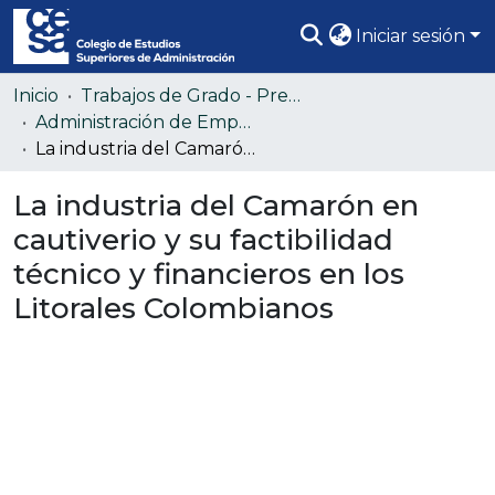
Iniciar sesión
Comunidades
Inicio
Trabajos de Grado - Pregrado
Administración de Empresas (Colección confidencial)
Todo DSpace
La industria del Camarón en cautiverio y su factibilidad técnico y financieros en los Litorales Colombianos
Estadísticas
La industria del Camarón en
cautiverio y su factibilidad
técnico y financieros en los
Litorales Colombianos