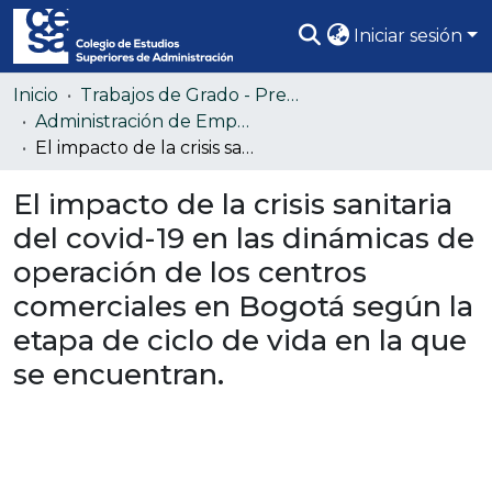
Iniciar sesión
Comunidades
Inicio
Trabajos de Grado - Pregrado
Administración de Empresas
Todo DSpace
El impacto de la crisis sanitaria del covid-19 en las dinámicas de operación de los centros comerciales en Bogotá según la etapa de ciclo de vida en la que se encuentran.
Estadísticas
El impacto de la crisis sanitaria
del covid-19 en las dinámicas de
operación de los centros
comerciales en Bogotá según la
etapa de ciclo de vida en la que
se encuentran.