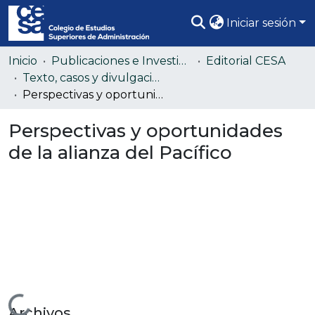
Iniciar sesión
Comunidades
Inicio
Publicaciones e Investigación
Editorial CESA
Texto, casos y divulgación académica
Todo DSpace
Perspectivas y oportunidades de la alianza del Pacífico
Estadísticas
Perspectivas y oportunidades
de la alianza del Pacífico
Archivos